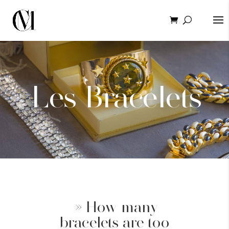
Les Bracelets
» How many
bracelets are too