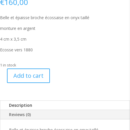
€
160,00
Belle et épaisse broche écossaise en onyx taillé
monture en argent
4 cm x 3,5 cm
Ecosse vers 1880
1 in stock
Add to cart
Belle
broche
écossaise
en
Description
onyx
19ème
Reviews (0)
quantity
Belle et épaisse broche écossaise en onyx taillé