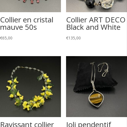
Collier en cristal
Collier ART DECO
mauve 50s
Black and White
€
65,00
€
135,00
Ravissant collier
Joli pendentif