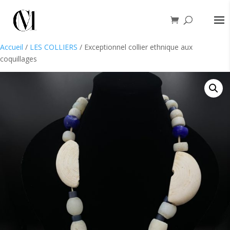
Accueil
/
LES COLLIERS
/ Exceptionnel collier ethnique aux
coquillages