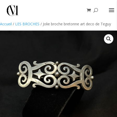
Accueil
/
LES BROCHES
/ Jolie broche bretonne art deco de Teguy