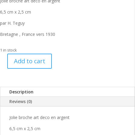
Jolie broche art deco en argent
6,5 cm x 2,5 cm
par H. Teguy
Bretagne , France vers 1930
1 in stock
Add to cart
Jolie
broche
bretonne
art
Description
deco
de
Reviews (0)
Teguy
quantity
Jolie broche art deco en argent
6,5 cm x 2,5 cm