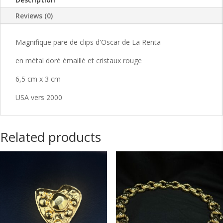
coraux
d'Oscar
Reviews (0)
De
La
Magnifique pare de clips d'Oscar de La Renta
Renta
quantity
en métal doré émaillé et cristaux rouge
6,5 cm x 3 cm
USA vers 2000
Related products