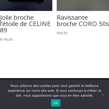
Jolie broche
Ravissante
l’étoile de CELINE
broche CORO 50s
89
€
90,00
€
140,00
Nous utilisons des cookies pour vous garantir la meilleure
expérience sur notre site web. Si vous continuez à utiliser ce
Copyright © CM Jewels 2021 — Designed by
Apollo X
site, nous supposerons que vous en êtes satisfait.
- Agence Marketing Digital
—
Politique de
OK
confidentialité
—
Conditions générales de vente