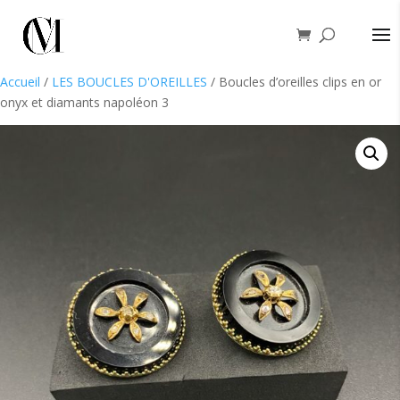
Accueil
/
LES BOUCLES D'OREILLES
/ Boucles d’oreilles clips en or
onyx et diamants napoléon 3