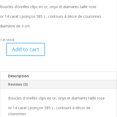
Boucles d’oreilles clips en or, onyx et diamants taille rose
or 14 carat ( poinçon 585 ) , contours à décor de couronnes
diamètre de 3 cm
1 in stock
Add to cart
Boucles
d'oreilles
clips
en
Description
or
onyx
Reviews (0)
et
diamants
Boucles d'oreilles clips en or, onyx et diamants taille rose
napoléon
3
or 14 carat ( poinçon 585 ) , contours à décor de
quantity
couronnes