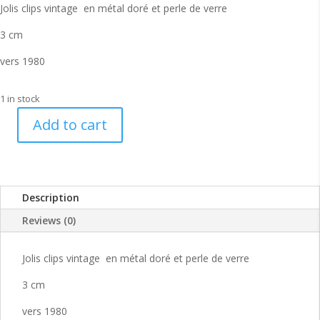
Jolis clips vintage en métal doré et perle de verre
3 cm
vers 1980
1 in stock
Add to cart
Jolis
clips
demi
créoles
Description
vintage
80s
Reviews (0)
quantity
Jolis clips vintage en métal doré et perle de verre
3 cm
vers 1980