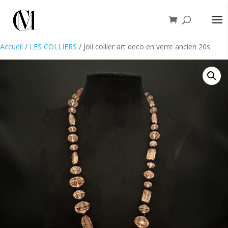
Accueil
/
LES COLLIERS
/ Joli collier art deco en verre ancien 20s