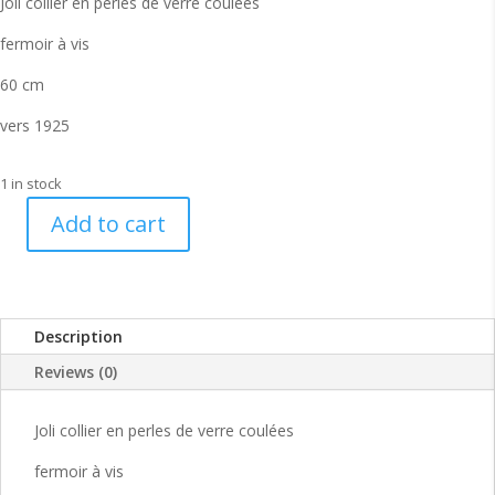
Joli collier en perles de verre coulées
fermoir à vis
60 cm
vers 1925
1 in stock
Add to cart
Joli
collier
art
deco
Description
en
verre
Reviews (0)
ancien
20s
Joli collier en perles de verre coulées
quantity
fermoir à vis