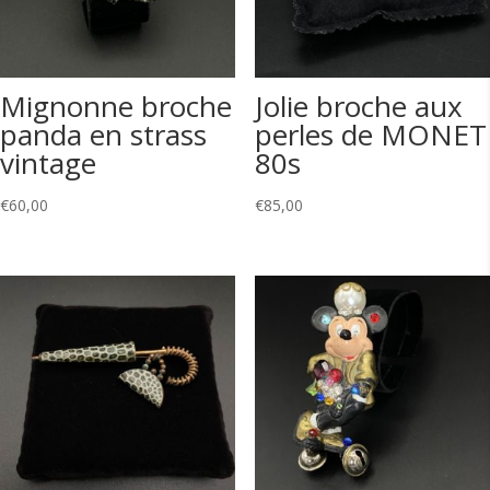
Mignonne broche
Jolie broche aux
panda en strass
perles de MONET
vintage
80s
€
60,00
€
85,00