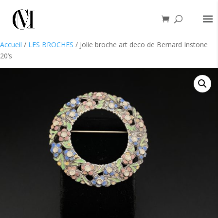
Accueil
/
LES BROCHES
/ Jolie broche art deco de Bernard Instone
20’s