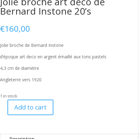
Jolie broche art deco de
Bernard Instone 20’s
€
160,00
Jolie broche de Bernard Instone
d’époque art deco en argent émaillé aux tons pastels
4,3 cm de diamètre
Angleterre vers 1920
1 in stock
Add to cart
Jolie
broche
art
deco
Description