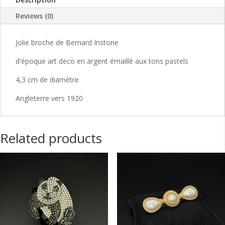
de
Bernard
Reviews (0)
Instone
20's
Jolie broche de Bernard Instone
quantity
d'époque art deco en argent émaillé aux tons pastels
4,3 cm de diamètre
Angleterre vers 1920
Related products