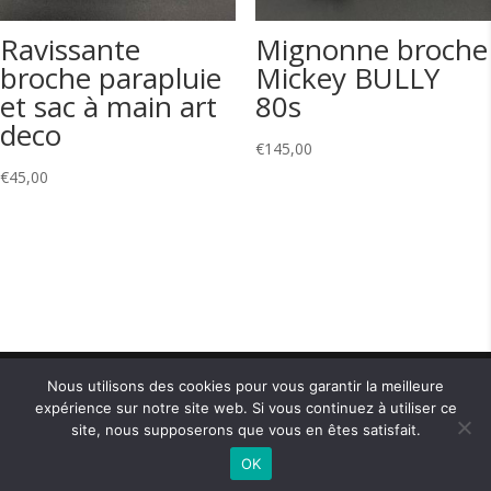
Ravissante
Mignonne broche
broche parapluie
Mickey BULLY
et sac à main art
80s
deco
€
145,00
€
45,00
Nous utilisons des cookies pour vous garantir la meilleure
expérience sur notre site web. Si vous continuez à utiliser ce
Copyright © CM Jewels 2021 — Designed by
Apollo X
site, nous supposerons que vous en êtes satisfait.
- Agence Marketing Digital
—
Politique de
OK
confidentialité
—
Conditions générales de vente