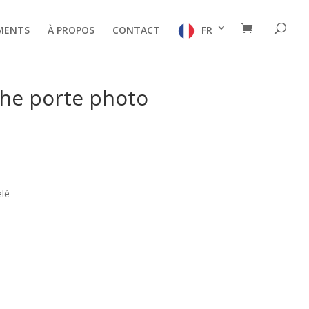
MENTS
À PROPOS
CONTACT
FR
he porte photo
elé