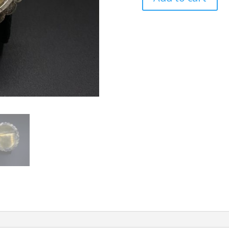
Superbe
broche
porte
photo
19ème
quantity