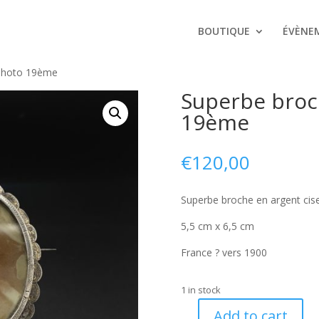
BOUTIQUE
ÉVÈNE
 photo 19ème
Superbe broc
19ème
€
120,00
Superbe broche en argent cis
5,5 cm x 6,5 cm
France ? vers 1900
1 in stock
Add to cart