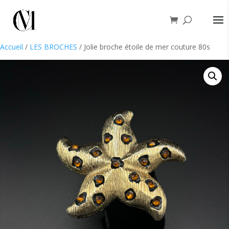
Accueil
/
LES BROCHES
/ Jolie broche étoile de mer couture 80s