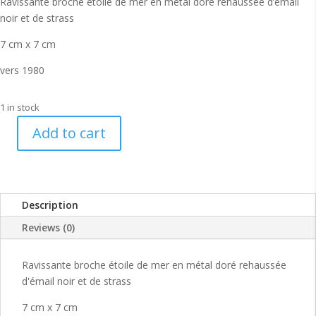
Ravissante broche étoile de mer en métal doré rehaussée d’émail
noir et de strass
7 cm x 7 cm
vers 1980
1 in stock
Add to cart
Jolie
broche
étoile
de
Description
mer
couture
Reviews (0)
80s
quantity
Ravissante broche étoile de mer en métal doré rehaussée
d'émail noir et de strass
7 cm x 7 cm