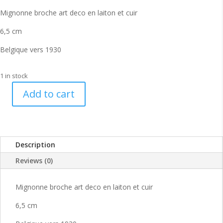
Mignonne broche art deco en laiton et cuir
6,5 cm
Belgique vers 1930
1 in stock
Add to cart
Ravissante
broche
parapluie
et
Description
sac
à
Reviews (0)
main
art
Mignonne broche art deco en laiton et cuir
deco
quantity
6,5 cm