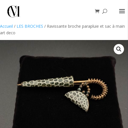
Accueil
/
LES BROCHES
/ Ravissante broche parapluie et sac à main
art deco